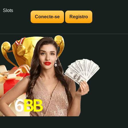
Slots
Conecte-se
Registro