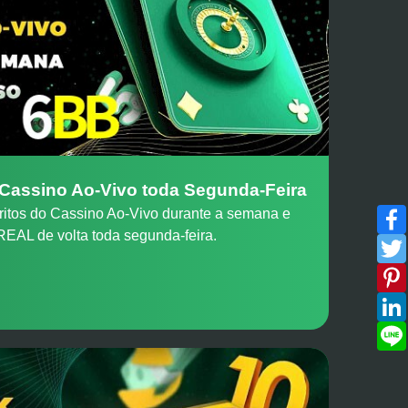
Cassino Ao-Vivo toda Segunda-Feira
ritos do Cassino Ao-Vivo durante a semana e
AL de volta toda segunda-feira.