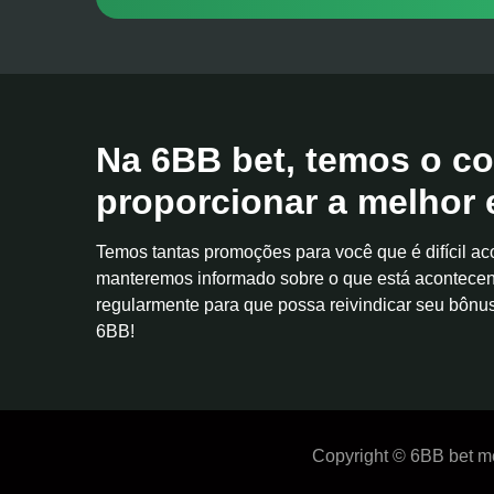
Na 6BB bet, temos o c
proporcionar a melhor 
Temos tantas promoções para você que é difícil a
manteremos informado sobre o que está acontecend
regularmente para que possa reivindicar seu bônus
6BB!
Copyright © 6BB bet mel