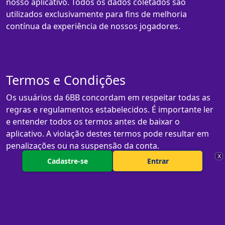
nosso aplicativo. Todos os dados coletados são
utilizados exclusivamente para fins de melhoria
contínua da experiência de nossos jogadores.
Termos e Condições
Os usuários da 6BB concordam em respeitar todas as
regras e regulamentos estabelecidos. É importante ler
e entender todos os termos antes de baixar o
aplicativo. A violação destes termos pode resultar em
penalizações ou na suspensão da conta.
X
Cadastre-se
Entrar