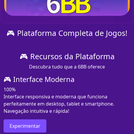
🎮 Plataforma Completa de Jogos!
🎮 Recursos da Plataforma
Descubra tudo que a 6BB oferece
🎮 Interface Moderna
100%
Interface responsiva e moderna que funciona
perfeitamente em desktop, tablet e smartphone.
Navegação intuitiva e rápida!
Experimentar