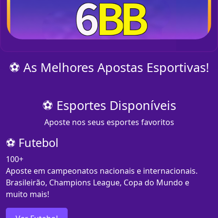
⚽ As Melhores Apostas Esportivas!
⚽ Esportes Disponíveis
Aposte nos seus esportes favoritos
⚽ Futebol
100+
Aposte em campeonatos nacionais e internacionais.
Brasileirão, Champions League, Copa do Mundo e
muito mais!