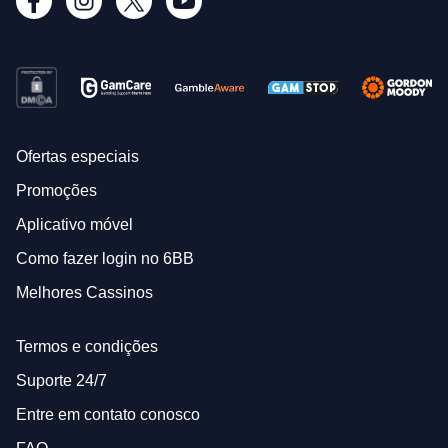
Ofertas especiais
Promoções
Aplicativo móvel
Como fazer login no 6BB
Melhores Cassinos
Termos e condições
Suporte 24/7
Entre em contato conosco