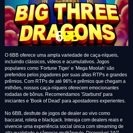
O 6BB oferece uma ampla variedade de caça-níqueis,
incluindo clássicos, vídeos e acumulativos. Jogos
populares como 'Fortune Tiger' e 'Mega Moolah' são
preferidos pelos jogadores por suas altas RTPs e grandes
prêmios. Com RTPs de até 96% e prêmios que chegam a
milhões, nossos caça-níqueis oferecem emocionantes
rodadas de bônus. Recomendamos 'Starburst' para
iniciantes e 'Book of Dead' para apostadores experientes.
No 6BB, desfrute de jogos de dealer ao vivo como
baccarat, roleta e blackjack. Interaja com dealers reais e
vivencie uma experiência social única com streaming de
alta qualidade e câmeras multiângulo. Disponível 24/7