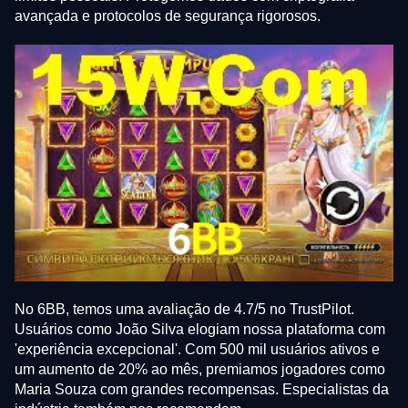
avançada e protocolos de segurança rigorosos.
No 6BB, temos uma avaliação de 4.7/5 no TrustPilot.
Usuários como João Silva elogiam nossa plataforma com
'experiência excepcional'. Com 500 mil usuários ativos e
um aumento de 20% ao mês, premiamos jogadores como
Maria Souza com grandes recompensas. Especialistas da