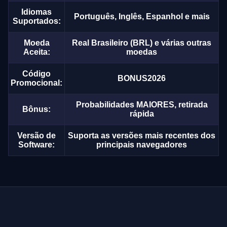
Idiomas
Português, Inglês, Espanhol e mais
Suportados:
Moeda
Real Brasileiro (BRL) e várias outras
Aceita:
moedas
Código
BONUS2026
Promocional:
Probabilidades MAIORES, retirada
Bônus:
rápida
Versão de
Suporta as versões mais recentes dos
Software:
principais navegadores