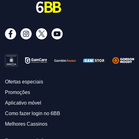
Ofertas especiais
Promoções
Aplicativo móvel
Como fazer login no 6BB
Melhores Cassinos