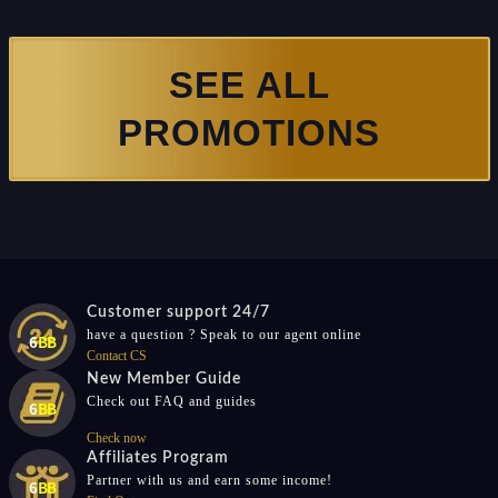
SEE ALL
PROMOTIONS
Customer support 24/7
have a question ? Speak to our agent online
Contact CS
New Member Guide
Check out FAQ and guides
Check now
Affiliates Program
Partner with us and earn some income!