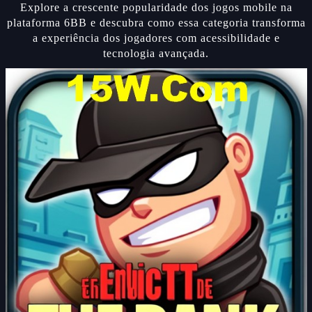
Explore a crescente popularidade dos jogos mobile na
plataforma 6BB e descubra como essa categoria transforma
a experiência dos jogadores com acessibilidade e
tecnologia avançada.