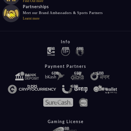
Find Out more
Partnerships
Meet our Brand Ambassadors & Sports Partners
Learnt more
Info
Payment Partners
Gaming License