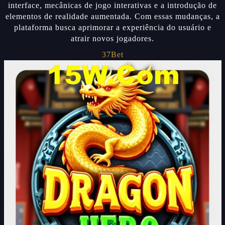
interface, mecânicas de jogo interativas e a introdução de
elementos de realidade aumentada. Com essas mudanças, a
plataforma busca aprimorar a experiência do usuário e
atrair novos jogadores.
37Bet