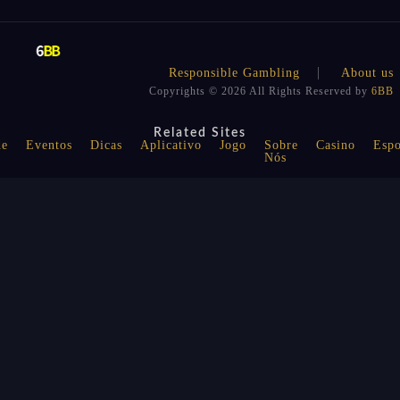
Responsible Gambling
About us
Copyrights © 2026 All Rights Reserved by
6BB
Related Sites
de
Eventos
Dicas
Aplicativo
Jogo
Sobre
Casino
Espo
Nós