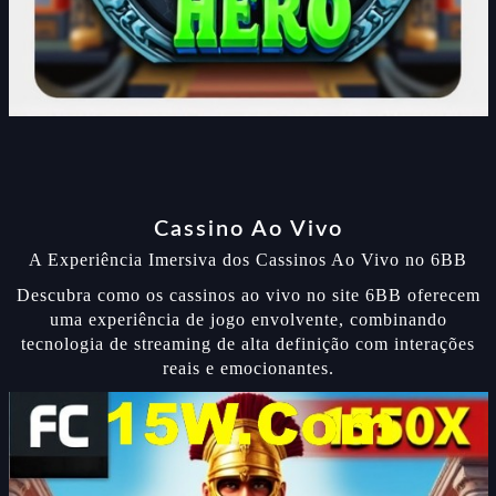
Cassino Ao Vivo
A Experiência Imersiva dos Cassinos Ao Vivo no 6BB
Descubra como os cassinos ao vivo no site 6BB oferecem
uma experiência de jogo envolvente, combinando
tecnologia de streaming de alta definição com interações
reais e emocionantes.